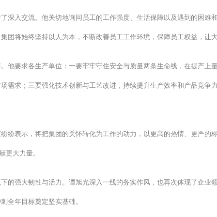
行了深入交流。他关切地询问员工的工作强度、生活保障以及遇到的困难
，集团将始终坚持以人为本，不断改善员工工作环境，保障员工权益，让
存。他要求各生产单位：一要牢牢守住安全与质量两条生命线，在提产上
市场需求；三要强化技术创新与工艺改进，持续提升生产效率和产品竞争
家纷纷表示，将把集团的关怀转化为工作的动力，以更高的热情、更严的
贡献更大力量。
境下的强大韧性与活力。谭旭光深入一线的务实作风，也再次体现了企业
冲刺全年目标奠定坚实基础。