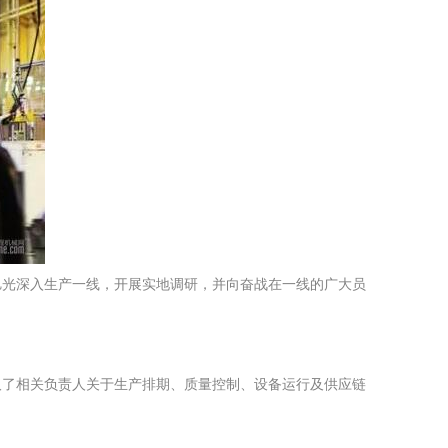
旭光深入生产一线，开展实地调研，并向奋战在一线的广大员
取了相关负责人关于生产排期、质量控制、设备运行及供应链