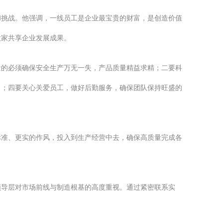
和挑战。他强调，一线员工是企业最宝贵的财富，是创造价值
大家共享企业发展成果。
量的必须确保安全生产万无一失，产品质量精益求精；二要科
力；四要关心关爱员工，做好后勤服务，确保团队保持旺盛的
标准、更实的作风，投入到生产经营中去，确保高质量完成各
领导层对市场前线与制造根基的高度重视。通过紧密联系实