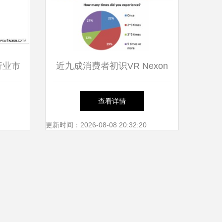
母行业市
近九成消费者初识VR Nexon
预测报
市场调查报告中的机遇与隐忧
查看详情
更新时间：2026-08-08 20:32:20