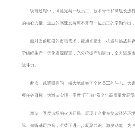
调研过程中，谭旭光与一线员工、技术骨干和班组长进
的核心力量。企业的高速发展离不开每一位员工的辛勤付出
面对当前旺盛的市场需求，谭旭光指出，机遇与挑战并
学组织生产，优化资源配置，充分挖掘产能潜力，全力满足
战斗力。
此次一线调研慰问，极大地鼓舞了全体员工的斗志。大
项任务目标，为潍柴实现一季度“开门红”及全年高质量发展
潍柴一季度市场的火热开局，展现了企业在复杂经济环
际、倾听基层声音，潍柴正进一步凝聚共识、激发动能，为