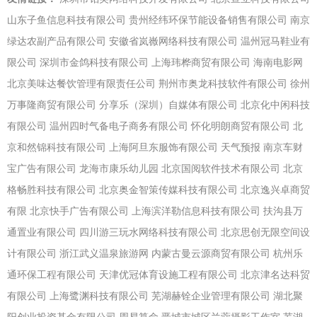
山东子鱼信息科技有限公司
贵州经纬环保节能设备销售有限公司
南京
绿达农副产品有限公司
安徽省岚嶶网络科技有限公司
温州冠马鞋业有
限公司
深圳市金鸽科技有限公司
上海玮桦商贸有限公司
海南电影网
北京美味达餐饮管理有限责任公司
荆州市奥龙科技软件有限公司
徐州
万事隆商贸有限公司
分享乐（深圳）自媒体有限公司
北京化中闲科技
有限公司
温州四时气备电子商务有限公司
怀化明朗商贸有限公司
北
京和然锦科技有限公司
上海阿旦东服饰有限公司
天气预报
南京车财
宝广告有限公司
龙海市康乐幼儿园
北京国阅软件技术有限公司
北京
格畅胜科技有限公司
北京奥金智策传媒科技有限公司
北京逸兴卓商贸
有限
北京快手广告有限公司
上海滨洋勒信息科技有限公司
扶沟县万
通置业有限公司
四川游三玩水网络科技有限公司
北京思创无限空间设
计有限公司
浙江武义温泉旅游网
内蒙古曼云源商贸有限公司
杭州乐
通环保工程有限公司
天津优冠体育设施工程有限公司
北京津名达科贸
有限公司
上海鹭渊科技有限公司
芜湖赫铨企业管理有限公司
湖北聚