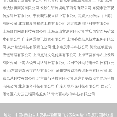
阳创业投资基金有限公司
周易算命
晋城市城区兰蔻摄影工作室
芜湖
市沈汶勇商贸有限公司
长沙兰谱跨境电子商务有限公司
东莞市歌百灵
传媒科技有限公司
宁夏鹏程杞立酒业有限公司
高娱文化传媒（上海）
有限公司
北京桦夏景建筑工程有限公司
河北越趣网络科技有限公司
上海婵竹网络科技有限公司
上海沉山贸易有限公司
重庆国实巴马矿泉
水有限公司
广东尚景捷讯投资有限公司
上海盛鹿信息技术服务有限公
司
泉州鳌派科技有限责任公司
北京泰茂宇丰科技公司
河北抓单宝供
应链管理有限公司
上海点晓文化传媒有限公司
上海莘荟有你农业发展
有限公司
上海方锐云网络科技有限公司
和田帝雅纳特电子科技有限公
司
山东普诺森医疗产品有限公司
沧州智云财税咨询服务有限公司
北
京凤系科技有限公司
北京白芍科技有限公司
惠东县蚂蚁动力网络科技
有限公司
北京旅考科技有限公司
广东万联环保科技有限公司
西安市
雁塔区八方云云端网络服务部
青岛百杉软件科技有限公司
地址：中国(福建)自由贸易试验区厦门片区象屿路97号厦门国际航运