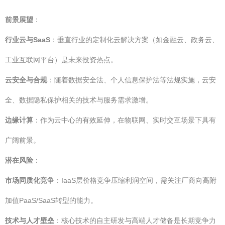
前景展望
：
行业云与SaaS
：垂直行业的定制化云解决方案（如金融云、政务云、
工业互联网平台）是未来投资热点。
云安全与合规
：随着数据安全法、个人信息保护法等法规实施，云安
全、数据隐私保护相关的技术与服务需求激增。
边缘计算
：作为云中心的有效延伸，在物联网、实时交互场景下具有
广阔前景。
潜在风险
：
市场同质化竞争
：IaaS层价格竞争压缩利润空间，需关注厂商向高附
加值PaaS/SaaS转型的能力。
技术与人才壁垒
：核心技术的自主研发与高端人才储备是长期竞争力