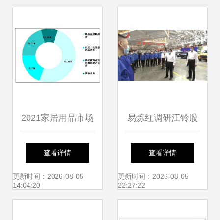
2021家居用品市场
易炼红调研江铃股
调研及行业深度分
份富山工厂 洞察市
查看详情
查看详情
析 新常态下的变革
场需求，驱动高质
更新时间：2026-08-05
更新时间：2026-08-05
14:04:20
22:27:22
与机遇
量发展