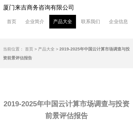
厦门来吉商务咨询有限公司
首页
企业简介
产品大全
联系我们
企业信息
当前位置：
首页
>
产品大全
>
2019-2025年中国云计算市场调查与投
资前景评估报告
2019-2025年中国云计算市场调查与投资
前景评估报告